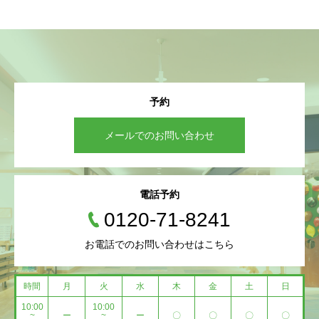
予約
メールでのお問い合わせ
電話予約
0120-71-8241
お電話でのお問い合わせはこちら
時間
月
火
水
木
金
土
日
10:00
10:00
~
ー
~
ー
〇
〇
〇
〇