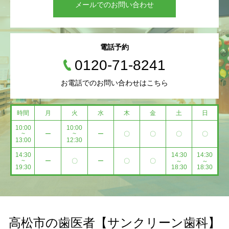
メールでのお問い合わせ
電話予約
0120-71-8241
お電話でのお問い合わせはこちら
時間
月
火
水
木
金
土
日
10:00
10:00
~
ー
~
ー
〇
〇
〇
〇
13:00
12:30
14:30
14:30
14:30
~
ー
〇
ー
〇
〇
～
～
19:30
18:30
18:30
高松市の歯医者【サンクリーン歯科】