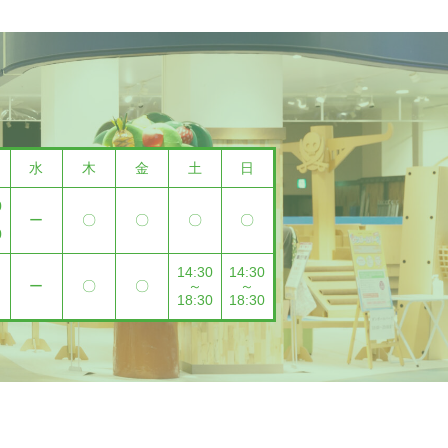
水
木
金
土
日
0
ー
〇
〇
〇
〇
0
14:30
14:30
ー
〇
〇
～
～
18:30
18:30