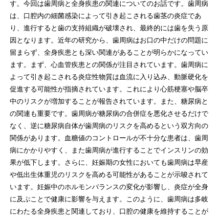
す。今回は歯周病と全身疾患の関連についてのお話です。歯周病
は、口腔内の細菌感染によって引き起こされる歯茎の炎症であ
り、進行すると歯の支持組織が破壊され、最終的には歯を失う原
因となります。近年の研究から、歯周病はお口の中だけの問題に
留まらず、全身疾患とも深い関連があることが明らかになってい
ます。まず、心血管疾患との関係が注目されています。歯周病に
よって引き起こされる炎症性物質は血流に入り込み、動脈硬化を
促進する可能性が指摘されています。これにより心筋梗塞や脳卒
中のリスクが増加することが報告されています。また、糖尿病と
の関連も重要です。歯周病が糖尿病の合併症を悪化させるだけで
なく、逆に糖尿病自体が歯周病のリスクを高めるという双方向の
関係があります。血糖値のコントロールが不十分な患者は、歯周
病にかかりやすく、また歯周病が進行することでインスリンの効
果が低下します。さらに、妊娠期の女性においても歯周病は早産
や低出生体重児のリスクを高める可能性があることが示唆されて
います。妊娠中のホルモンバランスの変化が影響し、炎症が全身
に及ぶことで健康に影響を与えます。このように、歯周病は多岐
にわたる全身疾患と関連しており、口腔の健康を維持することが