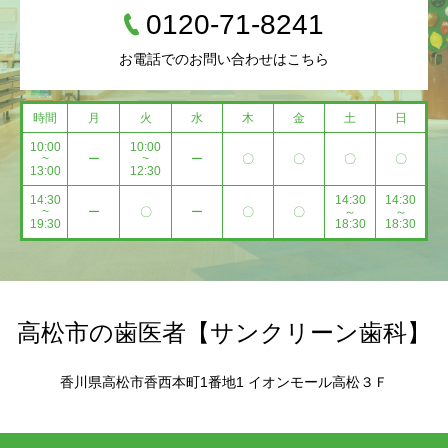
0120-71-8241
お電話でのお問い合わせはこちら
時間
月
火
水
木
金
土
日
10:00
10:00
~
ー
~
ー
〇
〇
〇
〇
13:00
12:30
14:30
14:30
14:30
~
ー
〇
ー
〇
〇
～
～
19:30
18:30
18:30
高松市の歯医者【サンクリーン歯科】
香川県高松市香西本町1番地1 イオンモール高松３Ｆ