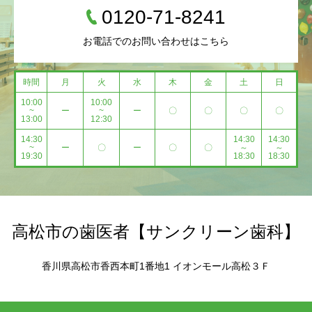
0120-71-8241
お電話でのお問い合わせはこちら
時間
月
火
水
木
金
土
日
10:00
10:00
~
ー
~
ー
〇
〇
〇
〇
13:00
12:30
14:30
14:30
14:30
~
ー
〇
ー
〇
〇
～
～
19:30
18:30
18:30
高松市の歯医者【サンクリーン歯科】
香川県高松市香西本町1番地1 イオンモール高松３Ｆ