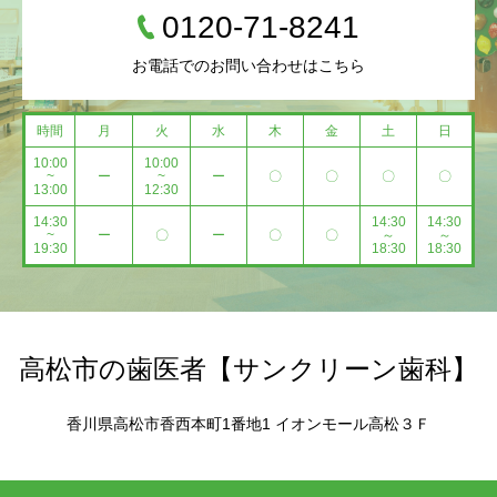
0120-71-8241
お電話でのお問い合わせはこちら
時間
月
火
水
木
金
土
日
10:00
10:00
~
ー
~
ー
〇
〇
〇
〇
13:00
12:30
14:30
14:30
14:30
~
ー
〇
ー
〇
〇
～
～
19:30
18:30
18:30
高松市の歯医者【サンクリーン歯科】
香川県高松市香西本町1番地1 イオンモール高松３Ｆ