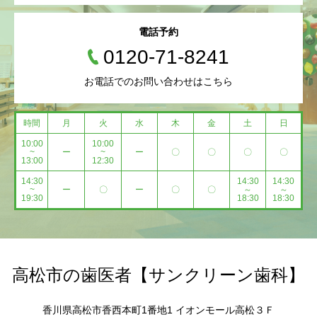
電話予約
0120-71-8241
お電話でのお問い合わせはこちら
時間
月
火
水
木
金
土
日
10:00
10:00
~
ー
~
ー
〇
〇
〇
〇
13:00
12:30
14:30
14:30
14:30
~
ー
〇
ー
〇
〇
～
～
19:30
18:30
18:30
高松市の歯医者【サンクリーン歯科】
香川県高松市香西本町1番地1 イオンモール高松３Ｆ